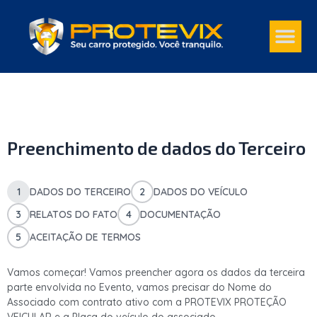
Ir
Me
para
o
conteúdo
Preenchimento de dados do Terceiro
1
DADOS DO TERCEIRO
2
DADOS DO VEÍCULO
3
RELATOS DO FATO
4
DOCUMENTAÇÃO
5
ACEITAÇÃO DE TERMOS
Vamos começar! Vamos preencher agora os dados da terceira
parte envolvida no Evento, vamos precisar do Nome do
Associado com contrato ativo com a PROTEVIX PROTEÇÃO
VEICULAR e a Placa do veículo do associado.